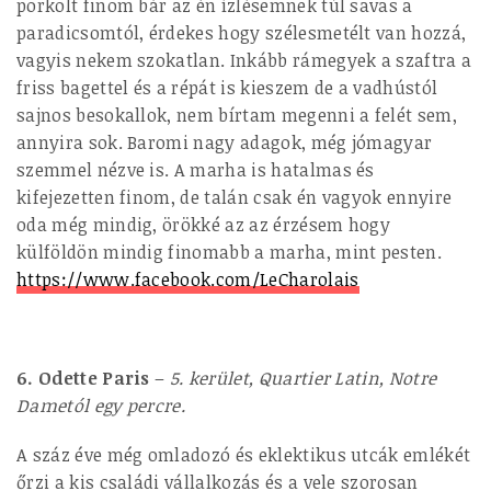
pörkölt finom bár az én ízlésemnek túl savas a
paradicsomtól, érdekes hogy szélesmetélt van hozzá,
vagyis nekem szokatlan. Inkább rámegyek a szaftra a
friss bagettel és a répát is kieszem de a vadhústól
sajnos besokallok, nem bírtam megenni a felét sem,
annyira sok. Baromi nagy adagok, még jómagyar
szemmel nézve is. A marha is hatalmas és
kifejezetten finom, de talán csak én vagyok ennyire
oda még mindig, örökké az az érzésem hogy
külföldön mindig finomabb a marha, mint pesten.
https://www.facebook.com/LeCharolais
6. Odette Paris
–
5. kerület, Quartier Latin, Notre
Dametól egy percre.
A száz éve még omladozó és eklektikus utcák emlékét
őrzi a kis családi vállalkozás és a vele szorosan