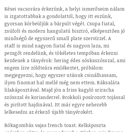
Kései vacsorára érkezünk, a helyi ismerőseim nálam
is izgatottabbak a gondolattól, hogy itt eszünk,
gyorsan körbeüljük a bárpult végét. Csupa fiatal,
zsúfolt és modern hangulatú bisztró, elképesztően jó
minőségű de egyszerű small plate szervízzel. A
staff is mind nagyon fiatal és nagyon laza, mi
pezsgőt rendelünk, és tökéletes tempóban érkezni
kezdenek a tányérok: hering édes sóskaszósszal, ami
engem ízre zöldteára emlékeztet, próbálom
megjegyezni, hogy egyszer utánuk csinálhassam,
ilyen finomat hal mellé még nem ettem.
Ráksaláta
lilakáposztával. Majd jön a friss kagyló sriracha
szósszal és korianderrel. Brokkoli posírozott tojással
és pirított hajdinával. Itt már egyre nehezebb
lelkesedni az érkező újabb tányérokért.
Rókagombás vajas french toast. Kelkáposzta