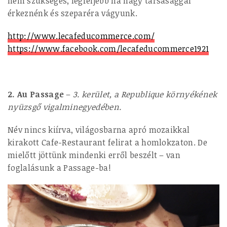
nem szükséges, legfeljebb ha nagy társasággal
érkeznénk és szeparéra vágyunk.
http://www.lecafeducommerce.com/
https://www.facebook.com/lecafeducommerce1921
2. Au Passage
–
3. kerület, a Republique környékének
nyüzsgő vigalminegyedében.
Név nincs kiírva, világosbarna apró mozaikkal
kirakott Cafe-Restaurant felirat a homlokzaton. De
mielőtt jöttünk mindenki erről beszélt – van
foglalásunk a Passage-ba!