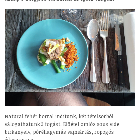
Natural fehér borral indítunk, két tételsorból
válogathatunk 3 fogást. Előétel omlós sous vide
birkanyelv, póréhagymás vajmártás, ropogós
édesmorzsa.