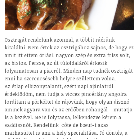
Osztrigát rendelünk azonnal, a többit ráérünk
kitalálni. Nem értek az osztrigához sajnos, de hogy ez
amit itt ettem óriási, nagyon szép és extra friss volt,
az biztos. Persze, az út túloldaláról érkezik
folyamatosan a piacról. Minden nap tudnék osztrigát
enni ha szerencsésebb helyre születtem volna.
Az étlap elbizonytalanít, ezért napi ajánlatról
érdeklődöm, nem tudja a vicces pincérlány angolra
fordítani a pörköltet de rájövünk, hogy olyan disznó
aminek agyara van és az erdőben rohangál – mutatja
is a kezével. Ne is folytassa, lelkendezve kérem a
vaddisznót. Rendelünk
côte de bœuf-t azaz
marhasültet
is ami a hely specialitása. Jó döntés, a