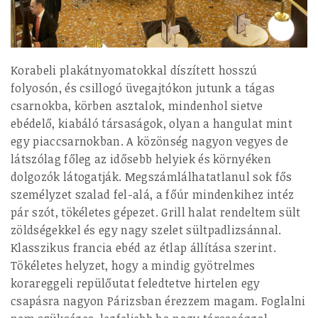
Korabeli plakátnyomatokkal díszített hosszú
folyosón, és csillogó üvegajtókon jutunk a tágas
csarnokba, körben asztalok, mindenhol sietve
ebédelő, kiabáló társaságok, olyan a hangulat mint
egy piaccsarnokban. A közönség nagyon vegyes de
látszólag főleg az idősebb helyiek és környéken
dolgozók látogatják. Megszámlálhatatlanul sok fős
személyzet szalad fel-alá, a főúr mindenkihez intéz
pár szót, tökéletes gépezet. Grill halat rendeltem sült
zöldségekkel és egy nagy szelet sültpadlizsánnal.
Klasszikus francia ebéd az étlap állítása szerint.
Tökéletes helyzet, hogy a mindig gyötrelmes
korareggeli repülőutat feledtetve hirtelen egy
csapásra nagyon Párizsban érezzem magam. Foglalni