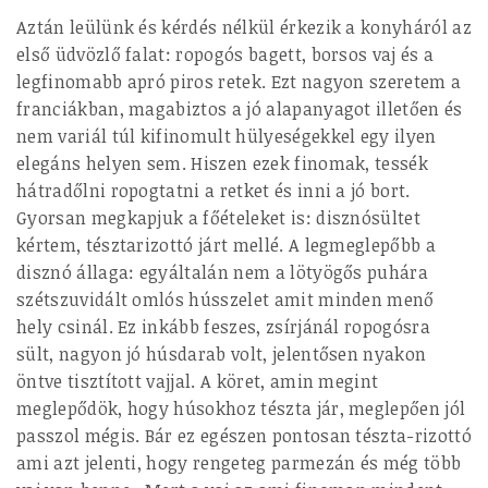
Aztán leülünk és kérdés nélkül érkezik a konyháról az
első üdvözlő falat: ropogós bagett, borsos vaj és a
legfinomabb apró piros retek. Ezt nagyon szeretem a
franciákban, magabiztos a jó alapanyagot illetően és
nem variál túl kifinomult hülyeségekkel egy ilyen
elegáns helyen sem. Hiszen ezek finomak, tessék
hátradőlni ropogtatni a retket és inni a jó bort.
Gyorsan megkapjuk a főételeket is: disznósültet
kértem, tésztarizottó járt mellé. A legmeglepőbb a
disznó állaga: egyáltalán nem a lötyögős puhára
szétszuvidált omlós hússzelet amit minden menő
hely csinál. Ez inkább feszes, zsírjánál ropogósra
sült, nagyon jó húsdarab volt, jelentősen nyakon
öntve tisztított vajjal. A köret, amin megint
meglepődök, hogy húsokhoz tészta jár, meglepően jól
passzol mégis. Bár ez egészen pontosan tészta-rizottó
ami azt jelenti, hogy rengeteg parmezán és még több