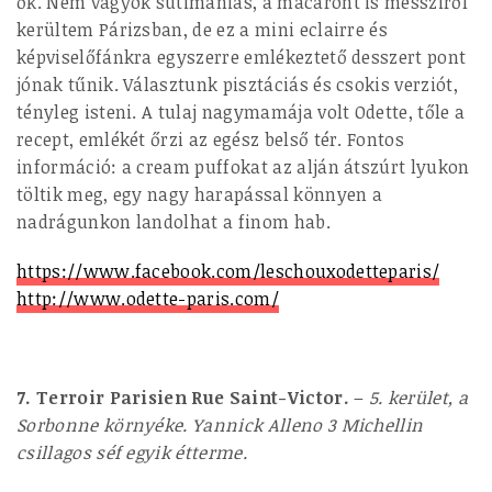
ők. Nem vagyok sütimániás, a macaront is messziről
kerültem Párizsban, de ez a mini eclairre és
képviselőfánkra egyszerre emlékeztető desszert pont
jónak tűnik. Választunk pisztáciás és csokis verziót,
tényleg isteni. A tulaj nagymamája volt Odette, tőle a
recept, emlékét őrzi az egész belső tér. Fontos
információ: a cream puffokat az alján átszúrt lyukon
töltik meg, egy nagy harapással könnyen a
nadrágunkon landolhat a finom hab.
https://www.facebook.com/leschouxodetteparis/
http://www.odette-paris.com/
7. Terroir Parisien Rue Saint-Victor.
–
5. kerület, a
Sorbonne környéke. Yannick Alleno 3 Michellin
csillagos séf egyik étterme.