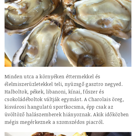
Minden utca a környéken éttermekkel és
élelmiszerüzletekkel teli, nyüzsgő gasztro negyed.
Halboltok, pékek, libanoni, kínai, fűszer és
csokoládéboltok váltják egymást. A Charolais öreg,
kisvárosi hangulatú sportkocsma, épp csak az
üvöltöző halászemberek hiányoznak. Akik időközben
mégis megérkeznek a szomszédos piacról.