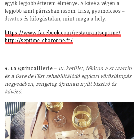
egyik legjobb étterem élménye. A kávé a végén a
legjobb amit párizsban iszom, friss, gyümölcsös –
divatos és kifogástalan, mint maga a hely.
https://www.facebook.com/restaurantseptime/
http://septime-charonne.fr/
4. La Quincaillerie
–
10. kerület, félúton a St Martin
és a Gare de l’Est rehabilitálódó egykori vöröslámpás
negyedében, rengeteg újonnan nyílt bisztró és
kávézó.