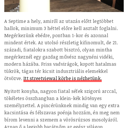
A Septime a hely, amiről az utazás előtt legtöbbet
hallok, minimum 3 héttel előre kell asztalt foglalni.
Megérkezünk ebédre, pontban 1-kor és azonnal
mindent értek. Az utolsó részletig kifinomult, de 21.
századi, fiatalokra szabott bisztró, olyan mintha
megérkeznél egy gazdag művész nagynéni vidéki,
modern házába. Friss vadvirágok, kopott hatalmas
tükrök, tágas tér kicsit indusztriális elemekkel
ötvözve.
Itt streetviewal körbe is nézhetünk.
Nyitott konyha, nagyon fiatal séfek szigorú arccal,
tökéletes összhangban a klein-kék kötényes
személyzettel. A pincérünknek mindig van egy extra
kacsintása és félszavas poénja hozzám, én meg nem
bírom levenni a szemem a vörösrúzsos mosolyáról.
Aznap ő a legjobb barátnőm az egész világon.