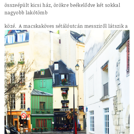
összeépült kicsi ház, örökre beékelődve két sokkal
nagyobb lakótömb
közé.
A macskaköves sétálóutcán messziről látszik a