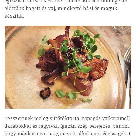
egészben sütve és creme fraiche. Közben mindig van
előttünk bagett és vaj, mindkettő házi és maguk
készítik.
Desszertnek meleg sütőtöktorta, ropogós vajkaramell
darabokkal és fagyival. Igazán szép befejezés, bánom,
hogy máskor nem nagyon volt alkalmam édességeket