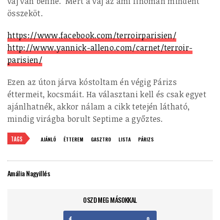
vaj van benne. Mert a vaj az ami finoman mindent
összeköt.
https://www.facebook.com/terroirparisien/
http://www.yannick-alleno.com/carnet/terroir-
parisien/
Ezen az úton járva kóstoltam én végig Párizs
éttermeit, kocsmáit. Ha választani kell és csak egyet
ajánlhatnék, akkor nálam a cikk tetején látható,
mindig virágba borult Septime a győztes.
TAGS
AJÁNLÓ
ÉTTEREM
GASZTRO
LISTA
PÁRIZS
Amália Nagyillés
OSZD MEG MÁSOKKAL
0