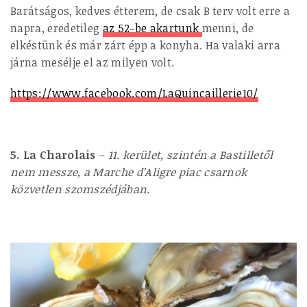
Barátságos, kedves étterem, de csak B terv volt erre a
napra, eredetileg
az 52-be akartunk
menni, de
elkéstünk és már zárt épp a konyha. Ha valaki arra
járna mesélje el az milyen volt.
https://www.facebook.com/LaQuincaillerie10/
5. La Charolais
–
11. kerület, szintén a Bastilletől
nem messze, a Marche d’Aligre piac csarnok
közvetlen szomszédjában.