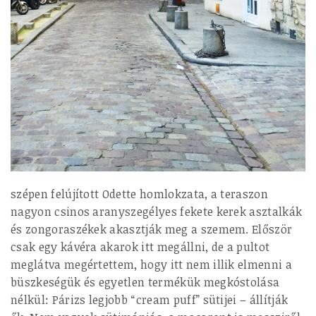
szépen felújított Odette homlokzata, a teraszon
nagyon csinos aranyszegélyes fekete kerek asztalkák
és zongoraszékek akasztják meg a szemem. Először
csak egy kávéra akarok itt megállni, de a pultot
meglátva megértettem, hogy itt nem illik elmenni a
büszkeségük és egyetlen termékük megkóstolása
nélkül: Párizs legjobb “cream puff” sütijei – állítják