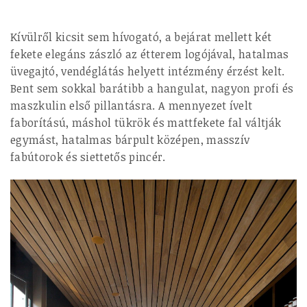
Kívülről kicsit sem hívogató, a bejárat mellett két
fekete elegáns zászló az étterem logójával, hatalmas
üvegajtó, vendéglátás helyett intézmény érzést kelt.
Bent sem sokkal barátibb a hangulat, nagyon profi és
maszkulin első pillantásra. A mennyezet ívelt
faborítású, máshol tükrök és mattfekete fal váltják
egymást, hatalmas bárpult középen, masszív
fabútorok és siettetős pincér.