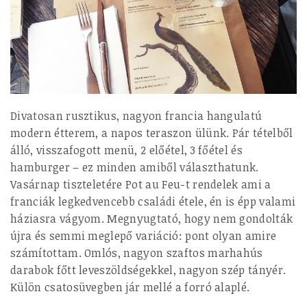
Divatosan rusztikus, nagyon francia hangulatú
modern étterem, a napos teraszon ülünk. Pár tételből
álló, visszafogott menü, 2 előétel, 3 főétel és
hamburger – ez minden amiből választhatunk.
Vasárnap tiszteletére Pot au Feu-t rendelek ami a
franciák legkedvencebb családi étele, én is épp valami
háziasra vágyom. Megnyugtató, hogy nem gondolták
újra és semmi meglepő variáció: pont olyan amire
számítottam. Omlós, nagyon szaftos marhahús
darabok főtt leveszöldségekkel, nagyon szép tányér.
Külön csatosüvegben jár mellé a forró alaplé.