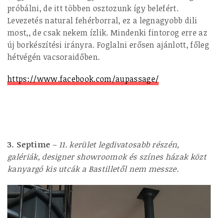
próbálni, de itt többen osztozunk így belefért.
Levezetés natural fehérborral, ez a legnagyobb dili
most,, de csak nekem ízlik. Mindenki fintorog erre az
új borkészítési irányra. Foglalni erősen ajánlott, főleg
hétvégén vacsoraidőben.
https://www.facebook.com/aupassage/
3. Septime
–
11. kerület legdivatosabb részén,
galériák, designer showroomok és színes házak közt
kanyargó kis utcák a Bastilletől nem messze.