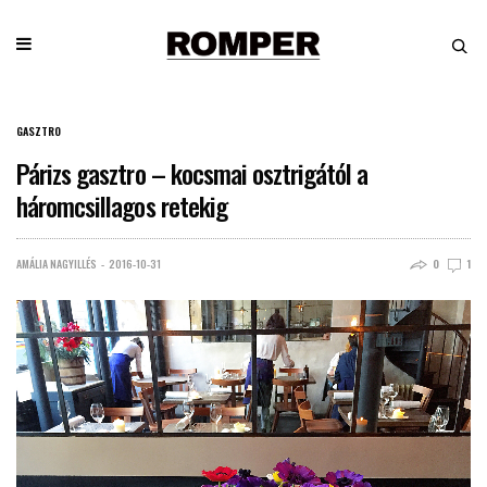
GASZTRO
Párizs gasztro – kocsmai osztrigától a
háromcsillagos retekig
AMÁLIA NAGYILLÉS
2016-10-31
0
1