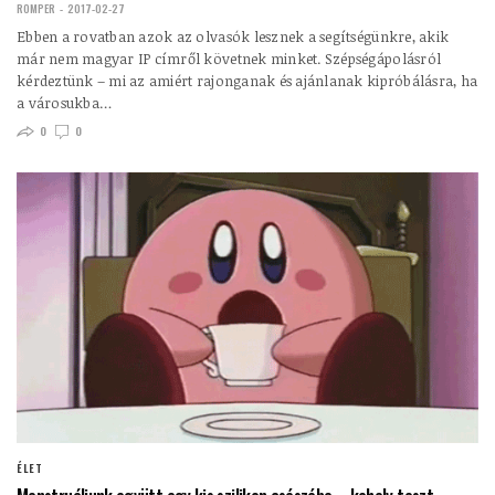
ROMPER
2017-02-27
Ebben a rovatban azok az olvasók lesznek a segítségünkre, akik
már nem magyar IP címről követnek minket. Szépségápolásról
kérdeztünk – mi az amiért rajonganak és ajánlanak kipróbálásra, ha
a városukba…
0
0
ÉLET