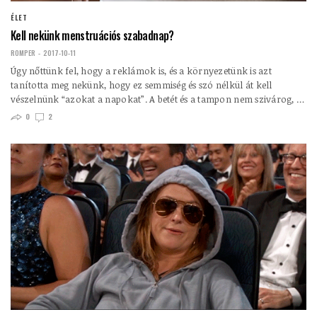
ÉLET
Kell nekünk menstruációs szabadnap?
ROMPER
2017-10-11
Úgy nőttünk fel, hogy a reklámok is, és a környezetünk is azt
tanította meg nekünk, hogy ez semmiség és szó nélkül át kell
vészelnünk “azokat a napokat”. A betét és a tampon nem szivárog, …
0
2